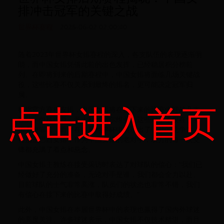
排冲击冠军的关键之战
世界杯赛程
2025-06-02 02:00:40
随着2023年世界杯女排赛程的深入，各支队伍的表现逐渐明
朗，而中国女排凭借此前的出色发挥，已经稳居积分榜前
列。在即将到来的后期赛程中，中国女排将面临几场关键战
役，这些比赛不仅关系到最终的排名，更可能决定冠军归
属。
点击进入首页
根据官方赛程安排，中国女排将在接下来的比赛中迎战几支
强队，包括巴西、意大利和塞尔维亚。这些对手不仅在世界
排名中靠前，而且在本届世界杯中展现出了强劲的竞争力。
特别是巴西女排，作为中国女排的老对手，双方的每一次交
锋都充满了看点和悬念。
中国女排主教练在接受采访时表达了对球队的信心：“我们已
经做好了充分的准备，无论对手是谁，我们都会全力以赴。
目前球队的士气非常高涨，队员们的状态也非常不错，我们
有信心在接下来的比赛中取得好成绩。”
此外，中国女排在本届世界杯中的表现也赢得了国内外球迷
的高度关注。许多球迷表示，中国女排不仅技术精湛，而且