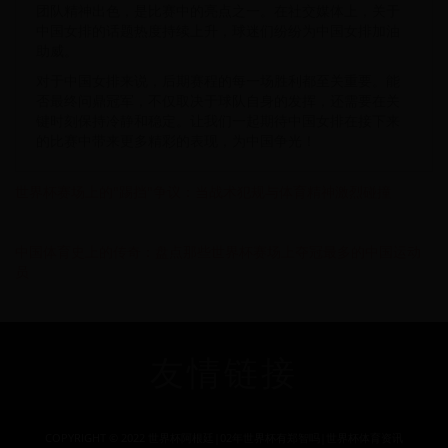
团队精神出色，是比赛中的亮点之一。在社交媒体上，关于
中国女排的话题热度持续上升，球迷们纷纷为中国女排加油
助威。
对于中国女排来说，后期赛程的每一场胜利都至关重要。能
否最终问鼎冠军，不仅取决于球队自身的发挥，还需要在关
键时刻保持冷静和稳定。让我们一起期待中国女排在接下来
的比赛中带来更多精彩的表现，为中国争光！
世界杯赛场上的"踢挡"争议：当战术犯规与体育精神激烈碰撞
中国体育史上的传奇：盘点那些世界杯赛场上夺冠最多的中国运动
员
友情链接
COPYRIGHT © 2022 世界杯阿根廷|02年世界杯有郑智吗|世界杯体育资讯