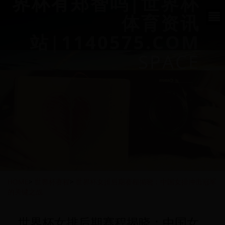
界杯有郑智吗|世界杯
体育资讯
站|1140575.COM
SPACE
HOME
>
世界杯赛程
>
世界杯女排后期赛程揭晓：中国女排冲击冠军
的关键之战
世界杯女排后期赛程揭晓：中国女