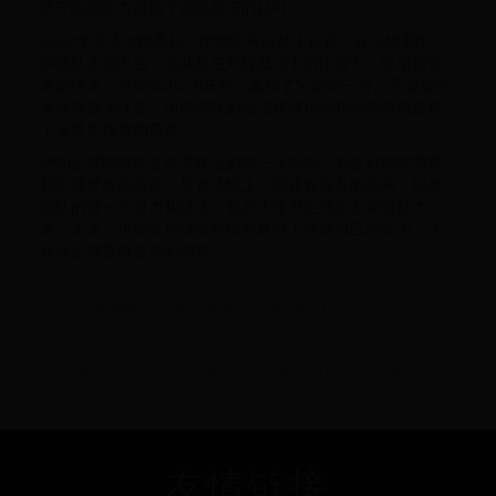
防守组织能力得到了国际足坛的认可。
2022年卡塔尔世界杯，伊朗队再次踏上征程。在小组赛中，
伊朗队表现出色，尤其是在对阵威尔士的比赛中，凭借塔雷
米的绝杀，伊朗队以2-0获胜，赢得了宝贵的三分。尽管最终
未能晋级淘汰赛，但伊朗队的顽强拼搏精神和精彩表现赢得
了全世界球迷的尊重。
伊朗足球国家队在世界杯上的每一次亮相，都是对国家荣誉
和足球梦想的追求。尽管成绩上可能还有提升的空间，但伊
朗队的每一次努力和进步，都在为亚洲足球的发展贡献力
量。未来，伊朗队将继续在世界舞台上展现自己的实力，为
亚洲足球赢得更多的荣誉。
公羊对决点燃激情：世界杯赛场上的独特魅力
揭秘皇马球员天价工资幕后：谁在支付这些天文数字的薪水？
友情链接