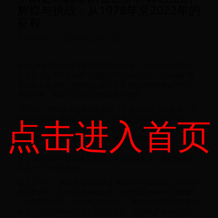
辉煌与挑战：从1978年至2022年的
征程
世界杯赛程
2025-05-22 21:37:07
自1978年首次亮相国际足联世界杯以来，伊朗足球国家队在
世界足坛上书写了一段充满坚韧与激情的历程。从最初的青
涩到如今的成熟，伊朗队在每一次世界杯征程中都留下了深
刻的印象，展现了亚洲足球的发展与进步。
1978年，伊朗队首次参加世界杯，尽管未能从小组出线，但
点击进入首页
与苏格兰的比赛中的进球成为了伊朗足球历史上的一个亮
点。此后，伊朗队经历了长时间的缺席，直到1998年的法国
世界杯，伊朗队再次重返世界杯舞台。在那届比赛中，伊朗
队与美国队的对决被称为“足球外交”，最终伊朗队以2-1获
胜，这场比赛不仅在体育层面上具有重要意义，也在政治层
面上产生了深远影响。
进入21世纪，伊朗队逐渐成为亚洲足坛的一支强队。2006年
德国世界杯，尽管未能小组出线，但伊朗队展现出了顽强的
斗志和团队精神。2014年和2018年，伊朗队连续两届世界杯
参赛，虽然同样未能进入淘汰赛阶段，但球队的整体表现和