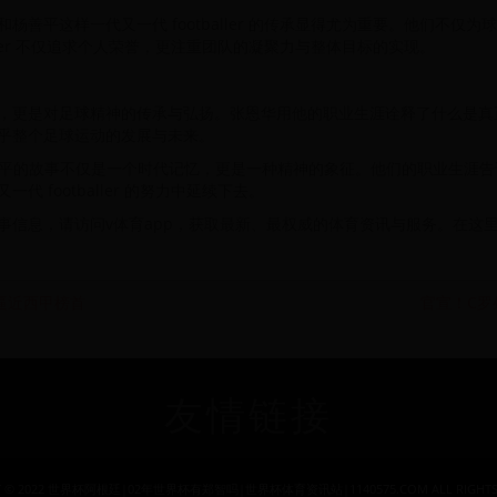
善平这样一代又一代 footballer 的传承显得尤为重要。他们不仅
ller 不仅追求个人荣誉，更注重团队的凝聚力与整体目标的实现。
是对足球精神的传承与弘扬。张恩华用他的职业生涯诠释了什么是真正的 f
乎整个足球运动的发展与未来。
来说，张恩华和杨善平的故事不仅是一个时代记忆，更是一种精神的象征。他们的职
footballer 的努力中延续下去。
事信息，请访问v体育app，获取最新、最权威的体育资讯与服务。在这
，逼近西甲榜首
官宣！C
友情链接
T © 2022 世界杯阿根廷|02年世界杯有郑智吗|世界杯体育资讯站|1140575.COM ALL RIGHTS 