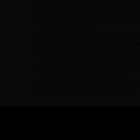
在足球的世界里，巴西一直以其独特的风格和卓越的
些球员不仅丰富了巴西足球的多样性，还在世界杯的
巴西与日本之间的历史渊源可以追溯到19世纪末，
了他们的才华，足球也不例外。
在巴西的足球史上，拥有日本血统的球员并不多，但他们
意识，在巴西国内联赛中崭露头角，并最终代表巴西
此外，像田中·马库斯这样的球员，他们的存在还促
了荣誉，也为日本足球的发展提供了新的视角和灵感
总的来说，拥有日本血统的球员在巴西足球中扮演了
多这样的球员，继续书写巴西足球的辉煌篇章。
世锦赛金牌背后的故事：中国体育健儿的辉煌与挑战