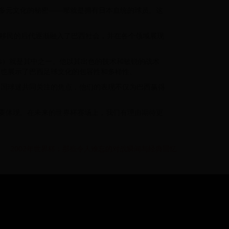
多元文化的秘密——那就是拥有日本血统的球员。这
些移民的后代逐渐融入了巴西社会，并在各个领域展现
cos）就是其中之一。他以其出色的技术和敏锐的战术
，也展示了巴西足球文化的包容性和多样性。
两国球迷共同关注的焦点，他们的表现不仅为巴西赢得
要体现。在未来的世界杯赛场上，我们有理由期待更
2002年世界杯：那些令人难忘的对战瞬间与经典回忆