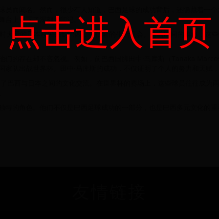
球员而闻名。然而，很少有人知道，巴西足球的成功背后，还隐藏着一个
点击进入首页
舞台上留下了深刻的印记。
当时大量的日本移民来到巴西，寻找新的生活机会。随着时间的推移，这
的存在却不容忽视。例如，前巴西国脚田中·马库斯（Tanaka Mar
国家队出战世界杯。田中·马库斯的成功，不仅证明了个人的努力和天赋
进了巴西与日本之间的文化交流。在世界杯的赛场上，这些球员往往成为
。
独特的角色。他们不仅是巴西足球成功的一部分，也是巴西多元文化的重
友情链接