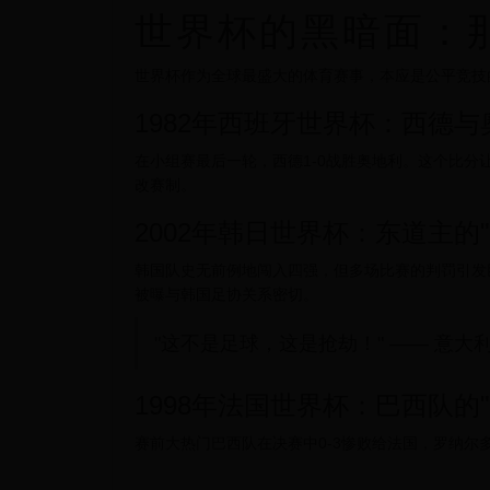
世界杯的黑暗面：
世界杯作为全球最盛大的体育赛事，本应是公平竞技
1982年西班牙世界杯：西德与
在小组赛最后一轮，西德1-0战胜奥地利。这个比分
改赛制。
2002年韩日世界杯：东道主的
韩国队史无前例地闯入四强，但多场比赛的判罚引发
被曝与韩国足协关系密切。
"这不是足球，这是抢劫！" —— 意大
1998年法国世界杯：巴西队的
赛前大热门巴西队在决赛中0-3惨败给法国，罗纳尔