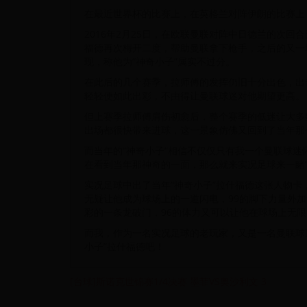
在最近世界杯的比赛上，在英格兰对阵伊朗的比赛上，
2016年2月25日，在欧联曼联对阵中日德兰的次
福德再次梅开二度，帮助曼联拿下枪手，之后的又一
现，称他为“神奇小子”属实不过分。
在此后的几个赛季，拉师傅的发挥仍旧十分出色，出
轻轻便如此出彩，不由得让曼联球迷对他期望更高。
但上赛季拉师傅肩伤初愈后，整个赛季的低迷让大多
出场都很快带来进球，这一景象仿佛又回到了当年那个
而当年的“神奇小子“相信不仅仅只有我一个曼联球
在看到当年那神奇的一面，那么就来实况足球来一睹”
实况足球中出了当年“神奇小子”拉什福德这张人物卡，
无疑让他成为球场上的一道闪电，99的脚下力量外
彩的一条龙破门，96的体力又可以让他在球场上无
而我，作为一名实况足球的老玩家，又是一名曼联球
小子”拉什福德吧！
[台球]斯诺克世锦赛1/4决赛 墨菲VS奥沙利文 3