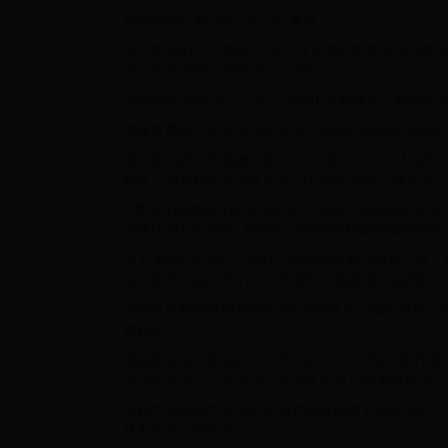
封面新闻记者 燕磊 实习生 廖静
北京时间4月2日凌晨，2022年卡塔尔世界杯足球
牙、日本同组，堪称“死亡之组”。
德国西班牙造“死亡之组”，梅西C罗相遇至少要到半
本届世界杯共有32支球队参加，包括已经确定晋级的
两大豪门西班牙和德国队同分在E组，一度引人惊呼
时队，而哥斯达黎加队曾在2014年世界杯上爆冷力
C罗所在的葡萄牙队和乌拉圭、加纳、韩国队同分在
麦隆队同分在G组，即使在16强赛阶段避开葡萄牙队
与37岁的C罗相比，届时35岁的梅西签运略好一
组出线没问题。他们在16强赛阶段如能避开法国队
本届世界杯很可能是梅西和C罗的最后一届世界杯。
赛相遇。
卫冕冠军法国队抽到了上半区的D组，同组还有丹麦
为小组头名。正常情况下法国队可在16强赛阶段避
英格兰队和荷兰队是签运相对最好的两支传统强队。
具有实力上的优势。