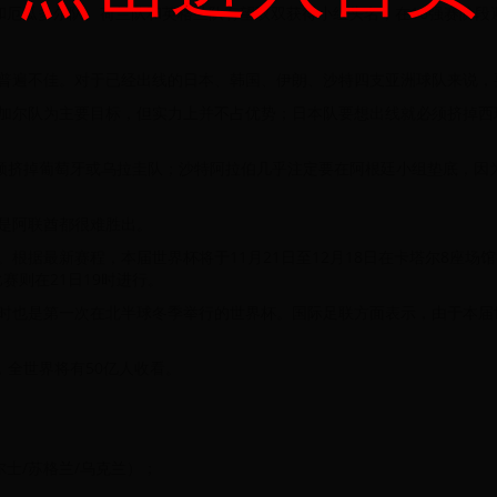
和厄瓜多尔队。荷兰队和英格兰队有望双双获得小组头名，在16强赛阶段
普遍不佳。对于已经出线的日本、韩国、伊朗、沙特四支亚洲球队来说，要
加尔队为主要目标，但实力上并不占优势；日本队要想出线就必须挤掉西
须挤掉葡萄牙或乌拉圭队；沙特阿拉伯几乎注定要在阿根廷小组垫底，因
是阿联酋都很难胜出。
根据最新赛程，本届世界杯将于11月21日至12月18日在卡塔尔8座场
赛则在21日19时进行。
时也是第一次在北半球冬季举行的世界杯。国际足联方面表示，由于本届
，全世界将有50亿人收看。
士/苏格兰/乌克兰）；