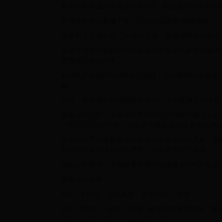
荷兰队和东道主卡塔尔分在A组，同组还有塞内加尔
亚洲球队签运普遍不佳，小组出线面临“地狱难度”
这是男足世界杯第二次来到亚洲，但亚洲球队的签运
东道主卡塔尔要想出线就必须以击败厄瓜多尔或塞内
是很难完成的任务。
韩国队所在的H组同样实力强劲，韩国要想出线就必
觑。
此外，在对秘鲁的洲际附加赛中，不论是澳大利亚还
随着分组出炉，卡塔尔世界杯的正式赛程也随之公布。
11月21日13时打响，东道主卡塔尔与厄瓜多尔队的比
卡塔尔世界杯将是首次在中东国家举办的世界杯，同
和全球球迷的体验综合考量，对赛程进行了优化。
国际足联预测，本届世界杯预计现场将有300万观众
具体分组形势：
A组：卡塔尔、厄瓜多尔、塞内加尔、荷兰；
B组：英格兰、伊朗、美国、欧洲区附加赛胜者（威尔