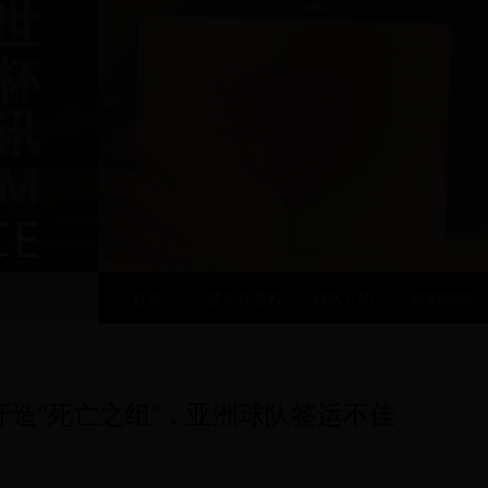
世
杯
讯
OM
CE
首页
世界杯赛程
球队介绍
精彩瞬间
死亡之组”，亚洲球队签运不佳
造“死亡之组”，亚洲球队签运不佳