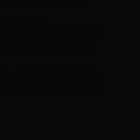
避开彼此，然后在8强赛开始真正的强强对决。
想出线面临“地狱难度”。
班牙或德国中的一位，对于主打传控的日本来说，也
为另外两个对手墨西哥和波兰队综合实力也不容小
馆举行。A组的荷兰与塞内加尔的揭幕赛将于当地时间
世界杯举办时间的特殊性，从入场观众、球队、媒体