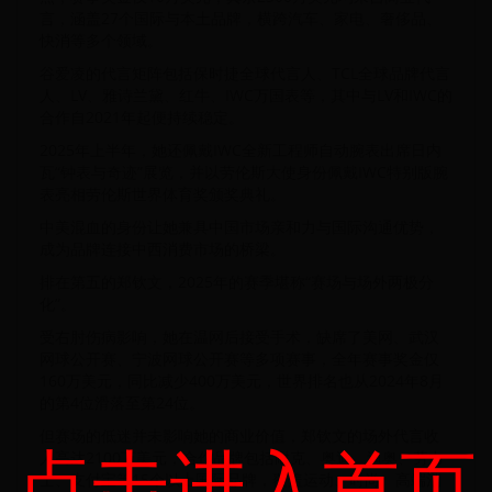
言，涵盖27个国际与本土品牌，横跨汽车、家电、奢侈品、
快消等多个领域。
谷爱凌的代言矩阵包括保时捷全球代言人、TCL全球品牌代言
人、LV、雅诗兰黛、红牛、IWC万国表等，其中与LV和IWC的
合作自2021年起便持续稳定。
2025年上半年，她还佩戴IWC全新工程师自动腕表出席日内
瓦“钟表与奇迹”展览，并以劳伦斯大使身份佩戴IWC特别版腕
表亮相劳伦斯世界体育奖颁奖典礼。
中美混血的身份让她兼具中国市场亲和力与国际沟通优势，
成为品牌连接中西消费市场的桥梁。
排在第五的郑钦文，2025年的赛季堪称“赛场与场外两极分
化”。
受右肘伤病影响，她在温网后接受手术，缺席了美网、武汉
网球公开赛、宁波网球公开赛等多项赛事，全年赛事奖金仅
160万美元，同比减少400万美元，世界排名也从2024年8月
的第4位滑落至第24位。
但赛场的低迷并未影响她的商业价值，郑钦文的场外代言收
点击进入首页
入高达2100万美元，合作品牌包括耐克、奥迪、迪奥、劳力
士、支付宝等15个以上国际品牌，覆盖运动、时尚、高端消