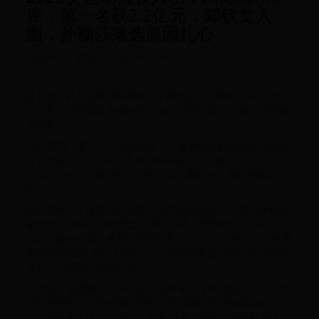
席，第一名获2.2亿元，郑钦文入
围，孙颖莎落选原因扎心
精彩瞬间
2026-01-10 09:16:08
排名第二的是白俄罗斯网球选手萨巴伦卡，年收入3000万美
元，其中赛事奖金和场外代言各占1500万美元，收入结构极
为均衡。
2025赛季，萨巴伦卡在连续第二个赛季结束时稳居WTA巡回
赛世界第一，全年闯入九项赛事决赛并拿下四个冠军，赛场
统治力让她成功斩获耐克、威尔逊、爱彼等品牌的赞助合
约。
波兰网球选手斯瓦泰克以2510万美元位列第三，其中赛事奖
金1010万美元，场外代言1500万美元，赞助收入占比约
60%。她的奖金主要来自温网冠军（约300万英镑）和辛辛那
提1000赛冠军（75.2万美元），全年总奖金在WTA选手中排
名第二，仅次于萨巴伦卡。
中国选手谷爱凌以2310万美元的年收入排在第四位，成为榜
单前十中唯一非网球项目的运动员。她的收入构成极具特
点，赛事奖金仅10万美元，其余2300万美元均来自商业代