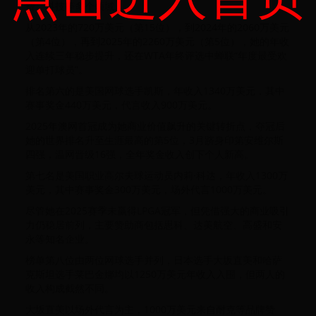
费、科技等多个领域。
从2023年的720万美元（第15位），到2024年的2060万美元
（第4位），再到2025年的2260万美元（第5位），她的年收
入连续三年稳步提升，还在WTA年终评选中蝉联“年度最受欢
迎单打球员”。
排名第六的是美国网球选手凯斯，年收入1340万美元，其中
赛事奖金440万美元，代言收入900万美元。
2025年澳网首冠成为她商业价值飙升的关键转折点，夺冠后
她的世界排名升至生涯最高的第5位，3月跻身印第安维尔斯
四强，温网晋级16强，全年奖金收入创下个人新高。
第七名是美国职业高尔夫球运动员内莉·科达，年收入1300万
美元，其中赛事奖金300万美元，场外代言1000万美元。
尽管她在2025赛季未赢得LPGA冠军，但凭借强大的商业吸引
力仍稳居前列，主要赞助商包括思科、达美航空、高盛和安
永等知名企业。
榜单第八位由两位网球选手并列，日本选手大坂直美和哈萨
克斯坦选手莱巴金娜均以1250万美元年收入入围，但两人的
收入构成截然不同。
大坂直美以场外代言为主，1000万美元来自耐克等品牌赞