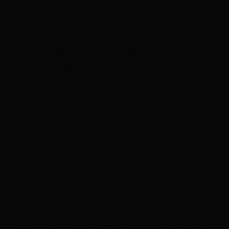
助，赛事奖金仅250万美元；莱巴金娜则凭借赛场表现逆袭，
全年奖金高达850万美元，其中仅利雅得WTA年终总决赛夺冠
就独揽523.5万美元，场外代言收入则为400万美元。
排名第十的是美国网球选手佩古拉，年收入1230万美元，包
含530万美元赛事奖金和700万美元商业代言。
她的父亲特里·佩古拉是NFL水牛城比尔队老板，家族净资产
超70亿美元，超过德约科维奇、费德勒、纳达尔三位网球巨
星的净资产总和。
佩古拉主动认领“大富”外号，日常会坐私人飞机参赛，却低调
选择经济舱返程，还常邀请袁悦等中国选手同行，亲和形象
广受好评。
值得一提的是，中国乒乓球选手孙颖莎虽人气极高，却未能
入围前十。
这与乒乓球项目的商业价值密切相关，无论是赛事奖金还是
品牌代言，乒乓球都难以与网球、高尔夫等项目抗衡。
2025年全球女运动员收入榜TOP20中，72%的收入来自场外
代言，而男运动员TOP20中71%的收入来自场内奖金，这种
差异在乒乓球与网球项目上体现得尤为明显。
郑钦文与谷爱凌的入围，让中国成为前十中仅有的有两位选