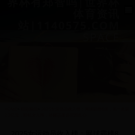
界杯有郑智吗|世界杯
体育资讯
站|1140575.COM
SPACE
HOME
>
精彩瞬间
>
2025女运动员收入榜：网球霸榜8席，第一名获
2.2亿元，郑钦文入围，孙颖莎落选原因扎心
2025女运动员收入榜：网球霸榜8