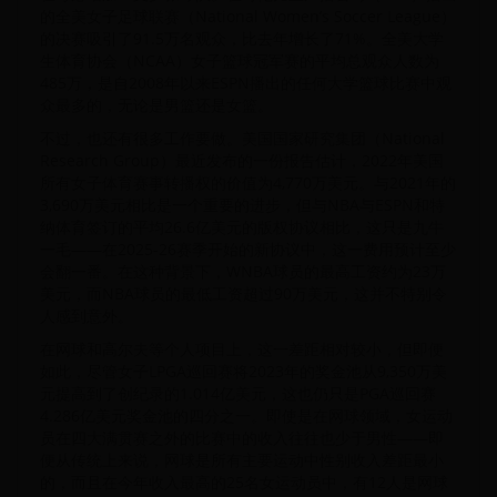
的全美女子足球联赛（National Women’s Soccer League）
的决赛吸引了91.5万名观众，比去年增长了71%。全美大学
生体育协会（NCAA）女子篮球冠军赛的平均总观众人数为
485万，是自2008年以来ESPN播出的任何大学篮球比赛中观
众最多的，无论是男篮还是女篮。
不过，也还有很多工作要做。美国国家研究集团（National
Research Group）最近发布的一份报告估计，2022年美国
所有女子体育赛事转播权的价值为4,770万美元。与2021年的
3,690万美元相比是一个重要的进步，但与NBA与ESPN和特
纳体育签订的平均26.6亿美元的版权协议相比，这只是九牛
一毛——在2025-26赛季开始的新协议中，这一费用预计至少
会翻一番。在这种背景下，WNBA球员的最高工资约为23万
美元，而NBA球员的最低工资超过90万美元，这并不特别令
人感到意外。
在网球和高尔夫等个人项目上，这一差距相对较小，但即便
如此，尽管女子LPGA巡回赛将2023年的奖金池从9,350万美
元提高到了创纪录的1.014亿美元，这也仍只是PGA巡回赛
4.286亿美元奖金池的四分之一。即使是在网球领域，女运动
员在四大满贯赛之外的比赛中的收入往往也少于男性——即
便从传统上来说，网球是所有主要运动中性别收入差距最小
的，而且在今年收入最高的25名女运动员中，有12人是网球