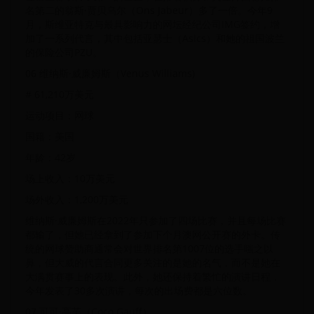
名第二的翁斯·贾贝乌尔（Ons Jabeur）多了一倍。今年9
月，斯维亚特克与最具影响力的网坛经纪公司IMG签约，增
加了一系列代言，其中包括亚瑟士（Asics）和她的祖国波兰
的保险公司PZU。
06‍ 维纳斯·威廉姆斯（Venus Williams)
# 61,210万美元
运动项目：网球
国籍：美国
年龄：42岁
场上收入：10万美元
场外收入：1,200万美元
维纳斯·威廉姆斯在2022年只参加了四场比赛，并且每场比赛
都输了，但她已经拿到了参加下个月澳网公开赛的外卡。传
统的网球赞助商通常会对世界排名第1007位的选手嗤之以
鼻，但大威的代言合同更多关注的是她的名气，而不是她在
大满贯赛事上的表现。此外，她还保持着繁忙的演讲日程，
今年发表了30多次演讲，每次的出场费都是六位数。
07‍ 可可·高芙（Coco Gauff）