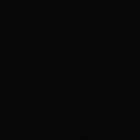
星大阪直美（Naomi Osaka）也加入了她的行列，成为世界
上收入最高的50名运动员中仅有的两名女性之一。
事实上，从2020年开始，大阪直美的年收入就超过了塞雷
娜。现在，一群新的具有市场价值的体育明星正在走向成
熟，并且已经有了数百万美元的收入。事实上，在2022年收
入最高的女运动员中，有8人至少赚了1,000万美元，这一人
数是一年前的两倍，也是《福布斯》自2008年推出这一排名
以来，首次有超过7名女性达到这一里程碑。在今年收入最高
的女运动员中，有四位新上榜者，她们分别是：自由式滑雪
运动员谷爱凌、网球名将艾玛·拉杜卡努（Emma
Raducanu）、伊加·斯维亚特克（Iga Świątek）和可可·高芙
（Coco Gauff）。
总的来说，2022年世界上收入最高的25名女运动员在扣除税
费和经纪人费用前的总收入估计为2.85亿美元。其中前十位
的总收入为1.94亿美元，比2021年前十创纪录的1.67亿美元
增加了17%。大阪直美以5,110万美元的收入连续第三年排名
第一，小威廉姆斯则以4,130万美元紧随其后。
“我认为每个人都看到了女子体育和女子体育赞助的巨大能
量。”Elevate Sports Ventures的首席客户官、品牌代表业务
负责人卡梅隆•瓦格纳（Cameron Wagner）表示。“我们已
经取得了巨大的进步，虽然还有大量的进步等待实现，但此