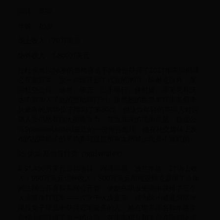
国籍：英国
年龄：20岁
场上收入：70万美元
场外收入：1,800万美元
拉杜卡努以18岁的资格赛选手的身份获得了2021年美国网球
公开赛冠军，这一成绩开启了代言的闸门，除耐克以外，英
国航空公司、迪奥、依云、汇丰银行、保时捷、蒂芙尼和沃
达丰都加入了她的赞助商行列。虽然她的世界单打排名后来
从最高的第10位下降到了第80位，但这位年轻的英国人对营
销人员仍然有很大的吸引力，首当其冲的理由就是，数据公
司SponsorUnited最近的一份报告发现，她在社交媒体上发
布的品牌帖子的平均参与度是所有女网球运动员中最高的。
05‍ 伊加·斯维亚特克（IgaŚwiątek）
# 51,490万美元运动项目：网球国籍：波兰年龄：21场上收
入：990万美元场外收入：500万美元斯维亚特克赢得了今年
的法网公开赛和美网公开赛，使她在职业生涯中获得了三个
大满贯单打冠军——仅次于大坂直美，成为除小威廉姆斯外
现役女子球员中获得冠军最多的人。她在世界排名和年度奖
金榜上都取得了第一的位置，在排名积分和奖金方面都比排