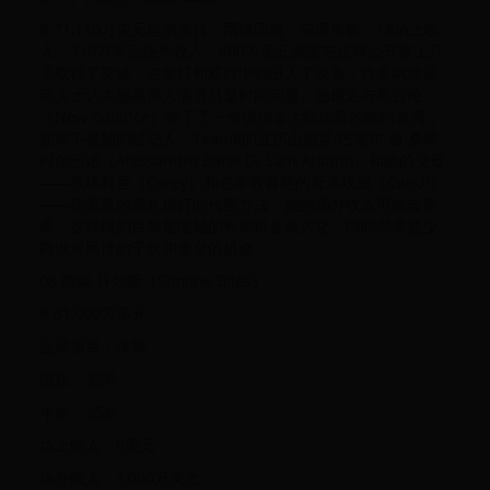
# 71,110万美元运动项目：网球国籍：美国年龄：18场上收
入：310万美元场外收入：800万美元高芙在法网公开赛上几
乎取得了突破，在单打和双打中都进入了决赛，许多网球运
动人士认为她赢得大满贯只是时间问题。她最近与新百伦
（New Balance）签下了一份据信会大幅加薪的续约合同；
如果不是她的经纪人、Team8的亚历山德罗·巴雷尔·迪·桑特·
阿尔巴诺（Alessandro Barel Di Sant Albano）和她的父母
——教练科里（Corey）和在家教育她的母亲坎迪（Candi）
——所采取的稳扎稳打的代言方法，她的场外收入可能会更
高。这样做的目标是使她的长期机会最大化，同时尽量减少
商业对网球的干扰和倦怠的机会。
08‍ 西蒙·拜尔斯（Simone Biles）
# 81,000万美元
运动项目：体操
国籍：美国
年龄：25岁
场上收入：0美元
场外收入：1,000万美元