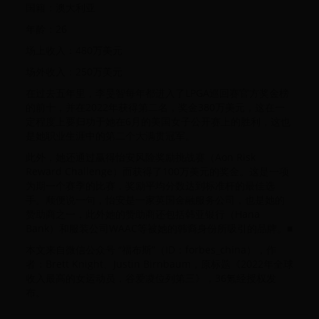
国籍：澳大利亚
年龄：26
场上收入：480万美元
场外收入：250万美元
在过去五年里，李旻智每年都进入了LPGA巡回赛官方奖金榜
的前十，并在2022年获得第二名，奖金380万美元，这在一
定程度上要归功于她在6月的美国女子公开赛上的胜利，这也
是她职业生涯中的第二个大满贯冠军。
此外，她还通过赢得怡安风险奖励挑战赛（Aon Risk
Reward Challenge）而获得了100万美元的奖金。这是一项
为期一个赛季的比赛，奖励平均分数达到标准杆的最佳选
手。顺便说一句，怡安是一家英国金融服务公司，也是她的
赞助商之一，此外她的赞助商还包括韩亚银行（Hana
Bank）和服装公司WAAC等被她的韩裔身份所吸引的品牌。■
本文来自微信公众号 “福布斯”（ID：forbes_china），作
者：Brett Knight、Justin Birnbaum，原标题《2022年全球
收入最高的女运动员，谷爱凌位列第三》，36氪经授权发
布。