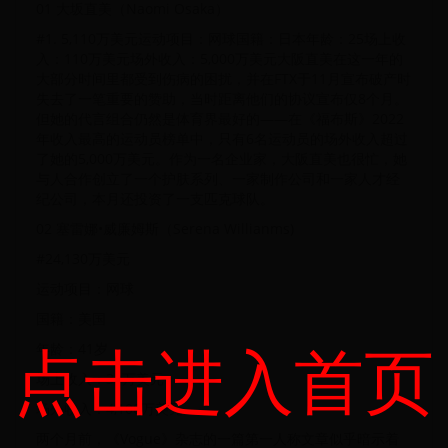
01 大坂直美（Naomi Osaka）
#1. 5,110万美元运动项目：网球国籍：日本年龄：25场上收
入：110万美元场外收入：5,000万美元大阪直美在这一年的
大部分时间里都受到伤病的困扰，并在FTX于11月宣布破产时
失去了一笔重要的赞助，当时距离他们的协议宣布仅8个月。
但她的代言组合仍然是体育界最好的——在《福布斯》2022
年收入最高的运动员榜单中，只有6名运动员的场外收入超过
了她的5,000万美元。作为一名企业家，大阪直美也很忙，她
与人合作创立了一个护肤系列、一家制作公司和一家人才经
纪公司，本月还投资了一支匹克球队。
02 塞雷娜•威廉姆斯（Serena Willianms)‍‍‍‍
#24,130万美元
运动项目：网球
国籍：美国
点击进入首页
年龄：41岁
场上收入：30万美元
场外收入：4,100万美元
两个月前，《Vogue》杂志的一篇第一人称文章似乎暗示着