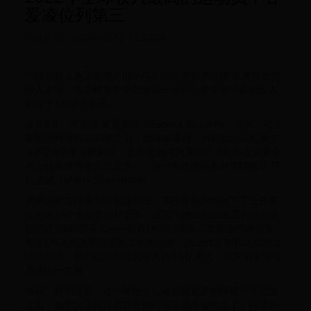
爱凌位列第三
球队介绍
2026-02-16 13:53:04
一群后起之秀正在努力缩小与大阪直美和塞雷娜·威廉姆斯的
收入差距。而本榜单有史以来第一次有八名女运动员的收入
超过了1,000万美元。‍‍‍‍‍‍
今年8月，塞雷娜·威廉姆斯（Serena Williams）宣布，在从
事职业网球运动27年之后，她准备退役。当时她已经积累了
大约2.6亿美元的财富，这也使她成为美国白手起家女富豪名
单上仅有的两名运动员之一，另一名是她的老对手玛丽亚·莎
拉波娃（Maria Sharapova）。
威廉姆斯在很多方面都很突出，不仅是因为她创下了公开赛
纪录的23个大满贯单打冠军，还因为她在职业生涯的奖金总
额高达9,480万美元——是WTA巡回赛第二名奖金的两倍多，
更是LPGA巡回赛最高奖金的四倍多。加上代言费和其他商业
活动在内，她的职业生涯总收入达4.5亿美元，比其他女运动
员高出一大截。
然而，好消息是，在为其他女运动员赚更多的钱铺平了道路
之后，她作为这样异类存在的时间可能不会很久了。网球明