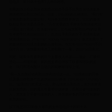
运动员，前10名中也有7人来自网球。
有限的场上机会意味着女性运动员不得不比男性运动员更多
地依赖赞助和出场机会。但是，Elevate的瓦格纳说：“我们有
足够的数据和证据证明，对许多女性联赛来说，它们的媒体
版权交易应该要高得多。”几个主要的女子联赛很快就能对这
一理论进行测试，首先是NWSL，它与福克斯和ESPN的交易
在本赛季结束后就到期了。总部位于美国的女子冰球联盟超
级冰球联合会（Premier Hockey Federation）最近则展示了
新媒体协议对球员薪酬的直接影响。在宣布与ESPN续约不到
四个月后，该联盟的球员工资帽翻了一番，达到150万美元。
因此，随着体育赛事的三个主要收入来源——观众、广播和
赞助——表现乐观，新的投资者也增加了联赛和球队的资
金，我们有理由预计运动员的薪酬将继续上涨。
“我一直在跟经销商和品牌商说明这一点。”拉维埃尔的同事、
沃瑟曼品牌和资产总裁伊丽莎白•林赛（Elizabeth Lindsey）
说。“如果他们忽视这一点，那么就请后果自负，因为未来肯
定是女性的，你的观众在要求你这样做，而那些参与进来的
人，尤其是尽早参与进来的人，将在做好事的同时收获做好
生意的好处。”
以下就是2022年收入最高的女性运动员中的前十名：