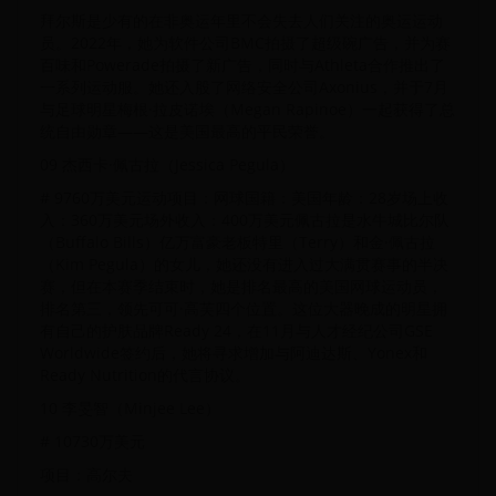
拜尔斯是少有的在非奥运年里不会失去人们关注的奥运运动
员。2022年，她为软件公司BMC拍摄了超级碗广告，并为赛
百味和Powerade拍摄了新广告，同时与Athleta合作推出了
一系列运动服。她还入股了网络安全公司Axonius，并于7月
与足球明星梅根·拉皮诺埃（Megan Rapinoe）一起获得了总
统自由勋章——这是美国最高的平民荣誉。
09‍ 杰西卡·佩古拉（Jessica Pegula）
# 9760万美元运动项目：网球国籍：美国年龄：28岁场上收
入：360万美元场外收入：400万美元佩古拉是水牛城比尔队
（Buffalo Bills）亿万富豪老板特里（Terry）和金·佩古拉
（Kim Pegula）的女儿，她还没有进入过大满贯赛事的半决
赛，但在本赛季结束时，她是排名最高的美国网球运动员，
排名第三，领先可可·高芙四个位置。这位大器晚成的明星拥
有自己的护肤品牌Ready 24，在11月与人才经纪公司GSE
Worldwide签约后，她将寻求增加与阿迪达斯、Yonex和
Ready Nutrition的代言协议。
10 李旻智（Minjee Lee）
# 10730万美元
项目：高尔夫