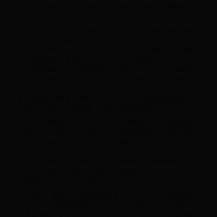
时此刻，品牌们已经开始看到女性体育作为他们业务驱动力
量的价值。”
体育经纪公司沃瑟曼（Wasserman）旗下以女性为重点的部
门The Collective的执行副总裁塞耶·拉维埃尔（Thayer
lavelle）则表示，变化的步伐从2019年开始加快，其中就包
括美国国家女子足球队在这一年提起了歧视诉讼。2020年新
冠疫情的爆发抹去了体育比赛的门票收入，并使一些赞助商
的预算受到影响，但拉维埃尔指出，这种经历从长期来看可
能对女子体育联盟产生了好处，因为在许多情况下，女子体
育联盟是最早恢复比赛的，而且由于球迷们都被困在家里，
只能不停地刷手机和电脑，比赛的收视率有所上升。
今年女子体育的特点是不乏亮点。欧洲杯女子足球赛的成功
渗透到了俱乐部联赛，英格兰女子超级联赛的上座率比上赛
季增长了200%，德国女子足球甲级联赛的上座率在短短七周
内就超过了上赛季的总上座率。国际足联上周宣布，它将推
出女子足球俱乐部世界杯，并且该机构前不久刚刚发布了一
份报告，称他们发现77%的女子足球联赛在2022年有一个冠
名赞助商，高于2021年的66%。
与此同时，美国女子职业篮球联赛（WNBA）的常规赛收视
率达到了14年来的最高水平，比2021年增长了16%，现在正
在考虑增加一支扩张球队。在哥伦比亚广播公司（CBS）播出