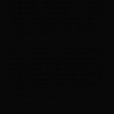
小威廉姆斯将退役，但她后来在TechCrunch的一次会议上澄
清说，她“没有退役”，重返网坛的可能性“非常高”。即使比赛
的间歇确实是暂时的，她也利用这段时间进行了一系列有利
可图的演讲。除此之外，她还有很多事情要做，包括创办了
一家投资了70多家创业公司的风投公司，以及与人联合创办
了一家销售局部镇痛产品的新公司。此外，她还在新电影
《利刃出鞘2：玻璃洋葱》中客串了一把。
03 谷爱凌
# 32,010万美元运动项目：自由式滑雪国籍：中国年龄：19
场内收入：10万美元场外收入：2,000万美元谷开来在旧金山
出生和长大，但她代表她母亲的祖国中国参加国际比赛，在
今年2月的北京冬奥会上赢得两枚金牌和一枚银牌，巩固了她
的全球体育明星地位。此外，她的成功已经远远超出了滑雪
场的范围。她目前是斯坦福大学的一名学生，拥有很长的赞
助商名单，其中包括红牛、Therabody和路易威登，以及蒙
牛乳业和京东。她同时也是一名模特，是强大的模特经纪公
司IMG的客户。
04 艾玛·拉杜卡努（Emma Raducanu）
# 41,870万美元
运动项目：网球