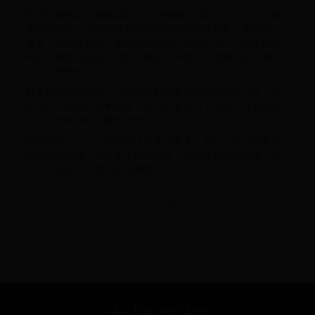
四川恒耀的诞生紧接着四川FC的解散。球队的LOGO是一副
变脸的标志，非常明显地显示出球队的宗旨就是立足四川。
随后，球员张智超、康园等等都加入到球队之中，而本次宣
布的主教练张重光、胡磊，则是原来四川FC预备队的主教
练、助理教练。
对于四川恒耀来说，他们的目标目前还没有向外界公布，但
是我们可以窥斑见豹的是，引进众多实力主教练、球员的他
们，必定希望有一番作为的。
特别声明：以上文章内容仅代表作者本人观点，不代表新浪
网观点或立场。如有关于作品内容、版权或其它问题请于作
品发表后的30日内与新浪网联系。
实况足球中那些曾辉煌一时却逐渐陨落的球星现状如何
震惊！世界杯乒乓球赛事突发意外：选手拒绝上场引发热议