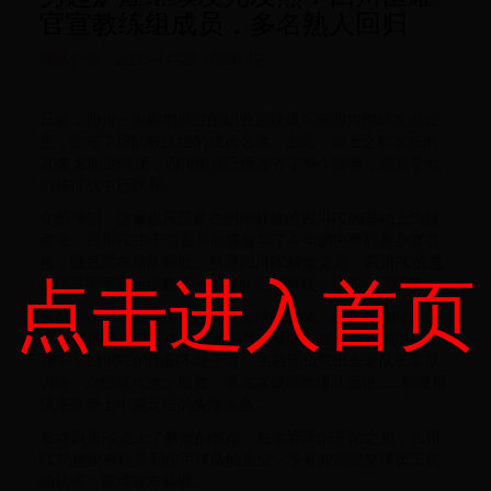
官宣教练组成员，多名熟人回归
球队介绍
2025-11-28 20:40:49
日前，四川一家刚刚成立的职业足球俱乐部四川恒耀发出公
告，宣布了球队教练组的成员名单。由此，加上之前宣布的
20多名职业球员，四川恒耀已经凑齐了整个阵容，新赛季他
们将征战中冠联赛。
众所周知，这家俱乐部是在刚刚解散的四川FC的基础上组建
而来。四川FC由于资金等问题放弃了今年的中甲联赛参赛资
格，随后宣布球队解散。然而四川FC解散之后，四川FC的总
点击进入首页
经理马明宇表示组建另一支球队四川恒耀，征战中冠联赛。
另起炉灶，这显然是一种四川足球的延续。由于资金问题，
四川FC的遭遇广大中国球迷都有所耳闻，在上赛季的中甲联
赛中，四川FC的闹剧不绝于耳，主教练负气出走老队长带队
训练、总经理代缴水电费、球迷凑钱帮助球队远征……都使得
俱乐部登上中国足坛的头版头条。
最终四川FC走上了解散的道路，在本赛季的开始之初，四川
FC仍然没有联系到接手球队的企业，没有如期提交球员工资
确认表，最终宣布解散。