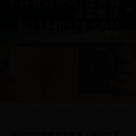
界杯有郑智吗|世界杯
体育资讯
站|1140575.COM
SPACE
HOME
>
球队介绍
>
另起炉灶继续发光发热！四川恒耀官宣教练组成
员，多名熟人回归
另起炉灶继续发光发热！四川恒耀